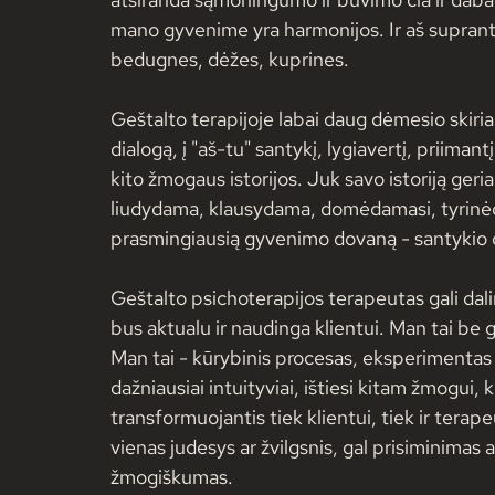
mano gyvenime yra harmonijos. Ir aš suprant
bedugnes, dėžes, kuprines. 
Geštalto terapijoje labai daug dėmesio skiria
dialogą, į "aš-tu" santykį, lygiavertį, priiman
kito žmogaus istorijos. Juk savo istoriją geri
liudydama, klausydama, domėdamasi, tyrinėda
prasmingiausią gyvenimo dovaną - santykio 
Geštalto psichoterapijos terapeutas gali dalin
bus aktualu ir naudinga klientui. Man tai be 
Man tai - kūrybinis procesas, eksperimentas - 
dažniausiai intuityviai, ištiesi kitam žmogui, k
transformuojantis tiek klientui, tiek ir terape
vienas judesys ar žvilgsnis, gal prisiminimas a
žmogiškumas. 