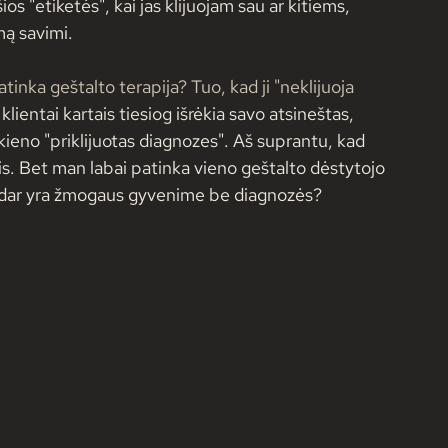
os "etiketės", kai jas klijuojam sau ar kitiems, 
mą savimi.
inka geštalto terapija? Tuo, kad ji "neklijuoja 
 klientai kartais tiesiog išrėkia savo atsineštas, 
eno "priklijuotas diagnozes". Aš suprantu, kad 
ris. Bet man labai patinka vieno geštalto dėstytojo 
as dar yra žmogaus gyvenime be diagnozės?