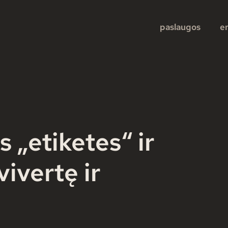
paslaugos
e
 „etiketes“ ir
vivertę ir