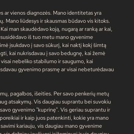
ės ar vienos diagnozės. Mano identitetas yra 
ių. Mano liūdesys ir skausmas būdavo vis kitoks. 
Kai man skaudėdavo koją, nugarą ar ranką ar kai, 
ai susidėdavo iš tuo metu mano gyvenime 
mė įsukdavo į savo sūkurį, kai naktį kokį šimtą 
ti, kai nukrisdavau į savo bedugnę, kai žemė 
 visai nebeliko stabilumo ir saugumo, kai 
arasdavau gyvenimo prasmę ar visai nebeturėdavau 
kymų, pagalbos, išeities. Per savo penkerių metų 
daug atsakymų. Vis daugiau suprantu bei suvokiu 
savo gyvenimo "kuprinę". Vis geriau suprantu ir 
poreikiai ir kaip juos patenkinti, kokie yra mano 
su savimi kariauju, vis daugiau mano gyvenime 
vis dažniau jaučiuosi įsižeminusi ir vis daugiau 