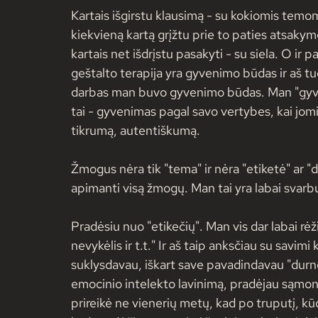
Kartais išgirstu klausimą - su kokiomis temomis
kiekvieną kartą grįžtu prie to paties atsaky
kartais net išdrįstu pasakyti - su siela. O ir
geštalto terapija yra gyvenimo būdas ir aš tu
darbas man buvo gyvenimo būdas. Man "gyven
tai - gyvenimas pagal savo vertybes, kai jomi
tikrumą, autentiškumą.
Žmogus nėra tik "tema" ir nėra "etiketė" ar "d
apimanti visą žmogų. Man tai yra labai svarbu
Pradėsiu nuo "etikečių". Man vis dar labai rėžia
nevykėlis ir t.t." Ir aš taip anksčiau su savi
suklysdavau, iškart save pavadindavau "durne", 
emocinio intelekto lavinimą, pradėjau sąmoni
prireikė ne vienerių metų, kad po truputį, kūdi