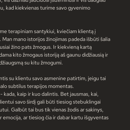
u, kad kiekvienas turime savo gyvenimo 
me terapiniam santykiui, kviečiam klientą į 
tį. Man mano istorijos žinojimas padeda išbūti šalia 
ausiai žino pats žmogus. Ir kiekvieną kartą 
ma kito žmogaus istoriją aš gaunu didžiausią ir 
džiaugsmą su kitu žmogumi. 
tis su klientu savo asmenine patirtim, jeigu tai 
galo subtilus terapijos momentas.
kada, kaip ir kuo dalintis. Bet jausmas, kai, 
lientui savo širdį gali būti tiesiog stebuklingai 
utui. Galbūt tai bus tik vienas žodis ar sakinys, 
r emocija, ar tiesiog čia ir dabar kartu išgyventas 