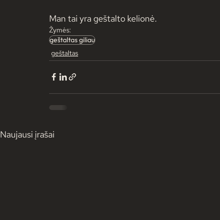
Man tai yra geštalto kelionė.
Žymės:
geštaltas giliau
geštaltas
Naujausi įrašai