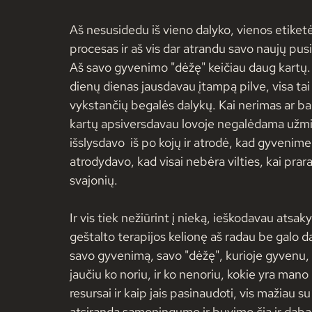
Aš nesusidedu iš vieno dalyko, vienos etiket
procesas ir aš vis dar atrandu savo naujų pus
Aš savo gyvenimo "dėžę" keičiau daug kartų. 
dienų dienas jausdavau įtampą pilve, visa t
vykstančių begalės dalykų. Kai nerimas ar bai
kartų apsiversdavau lovoje negalėdama užmig
išslysdavo  iš po kojų ir atrodė, kad gyvenime
atrodydavo, kad visai nebėra vilties, kai pr
svajonių.
Ir vis tiek nežiūrint į nieką, ieškodavau atsa
geštalto terapijos kelionę aš radau be galo 
savo gyvenimą, savo "dėžę", kurioje gyvenu, 
jaučiu ko noriu, ir ko nenoriu, kokie yra mano 
resursai ir kaip jais pasinaudoti, vis mažiau 
atsiranda sąmoningumo ir buvimo čia ir dabar, 