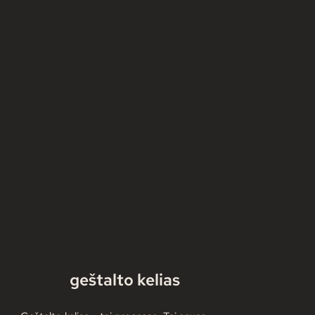
Apie vaikystėje „prarytas“
Knyga apie 
nuostatas ir įsitikinimus
- „Neparaš
geštalto kelias