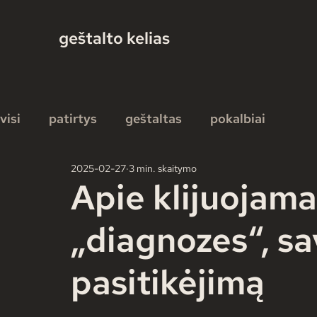
geštalto kelias
visi
patirtys
geštaltas
pokalbiai
2025-02-27
3 min. skaitymo
Apie klijuojamas
„diagnozes“, sa
pasitikėjimą