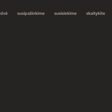
rdvė
susipažinkime
susisiekime
skaitykite