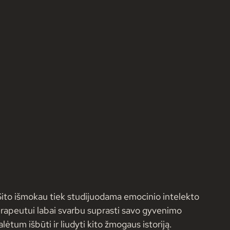
 Šito išmokau tiek studijuodama emocinio intelekto 
 terapeutui labai svarbu suprasti savo gyvenimo 
ėtum išbūti ir liudyti kito žmogaus istoriją. 