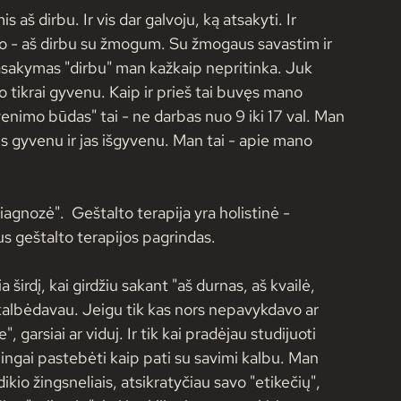
 aš dirbu. Ir vis dar galvoju, ką atsakyti. Ir 
mo - aš dirbu su žmogum. Su žmogaus savastim ir 
 pasakymas "dirbu" man kažkaip nepritinka. Juk 
o tikrai gyvenu. Kaip ir prieš tai buvęs mano 
imo būdas" tai - ne darbas nuo 9 iki 17 val. Man 
s gyvenu ir jas išgyvenu. Man tai - apie mano 
iagnozė".  Geštalto terapija yra holistinė - 
s geštalto terapijos pagrindas. 
 širdį, kai girdžiu sakant "aš durnas, aš kvailė, 
mi kalbėdavau. Jeigu tik kas nors nepavykdavo ar 
garsiai ar viduj. Ir tik kai pradėjau studijuoti 
ngai pastebėti kaip pati su savimi kalbu. Man 
kio žingsneliais, atsikratyčiau savo "etikečių", 