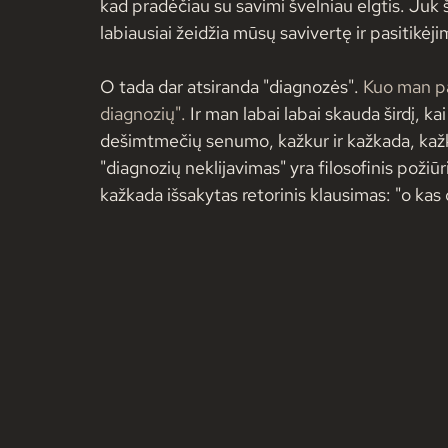
kad pradėčiau su savimi švelniau elgtis. Juk ši
labiausiai žeidžia mūsų savivertę ir pasitikėji
O tada dar atsiranda "diagnozės". 
Kuo man pat
diagnozių".
 Ir man labai labai skauda širdį, kai
dešimtmečių senumo, kažkur ir kažkada, kažki
"diagnozių neklijavimas" yra filosofinis požiū
kažkada išsakytas retorinis klausimas: "o k