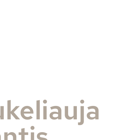
ukeliauja
antis