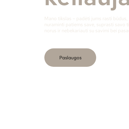
Mano tikslas – padėti jums rasti būdus,
nuraminti patiems save, suprasti savo t
norus ir nebekariauti su savimi bei pasau
Paslaugos