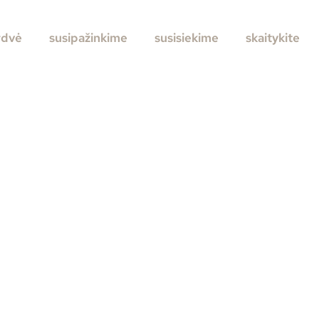
rdvė
susipažinkime
susisiekime
skaitykite