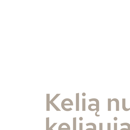
Kelią n
keliauj